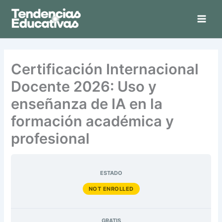
Ir
al
contenido
Certificación Internacional
Docente 2026: Uso y
enseñanza de IA en la
formación académica y
profesional
ESTADO
NOT ENROLLED
GRATIS